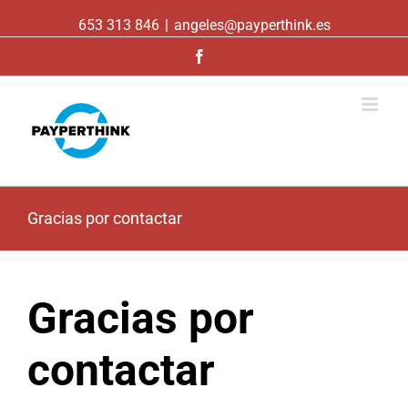
653 313 846
|
angeles@payperthink.es
Facebook
Gracias por contactar
Gracias por
contactar