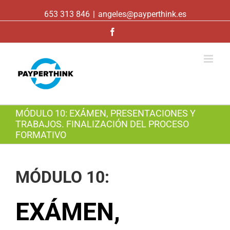
653 313 846
|
angeles@payperthink.es
Facebook
MÓDULO 10: EXÁMEN, PRESENTACIONES Y
TRABAJOS. FINALIZACIÓN DEL PROCESO
FORMATIVO
MÓDULO 10:
EXÁMEN,