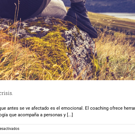
risis.
 que antes se ve afectado es el emocional. El coaching ofrece herr
ogía que acompaña a personas y [...]
en
esactivados
El