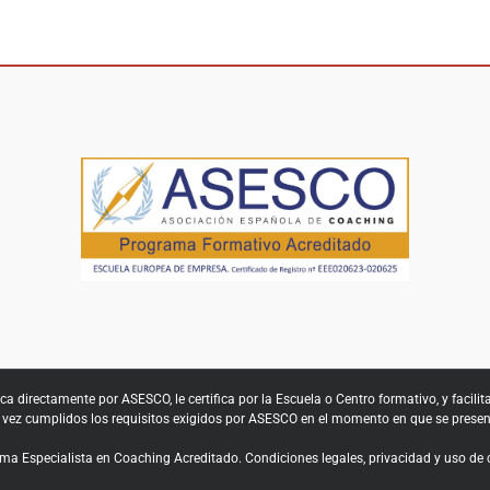
coaching
puede
ayudar
en
una
situación
de
crisis.
ca directamente por ASESCO, le certifica por la Escuela o Centro formativo, y facilit
ez cumplidos los requisitos exigidos por ASESCO en el momento en que se present
ma Especialista en Coaching Acreditado.
Condiciones legales, privacidad y uso de 