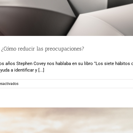
. ¿Cómo reducir las preocupaciones?
s años Stephen Covey nos hablaba en su libro "Los siete hábitos de 
da a identificar y [...]
en
esactivados
Círculo
de
influencia-
Círculo
de
preocupación.
¿Cómo
reducir
las