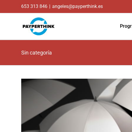
653 313 846
|
angeles@payperthink.es
Prog
Sin categoría